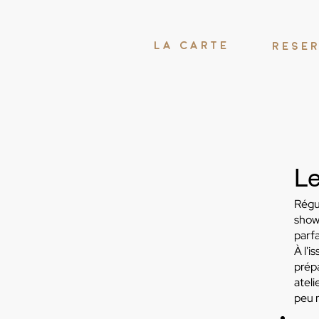
LA CARTE
RESE
Le
Régu
showr
parfa
À l'i
prépa
ateli
peu 