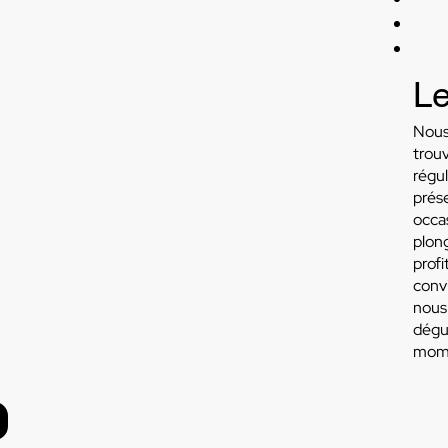
Le
Nous
trouv
régu
prése
occas
plong
prof
conv
nous 
dégus
mome